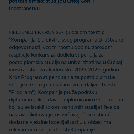
postdiplomske studije u Crnoj Gori i
inostranstvu
HELLENiQ ENERGY S.A. (u daljem tekstu:
"Kompanija"), u okviru svog programa Društvene
odgovornosti, već trinaestu godinu zaredom
raspisuje konkurs za dodjelu stipendija za
postdiplomske studije na univerzitetima u Grčkoj i
inostranstvu za akademsku 2025-2026. godinu.
Kroz Program stipendiranja za postdiplomske
studije u Grčkoj i inostranstvu (u daljem tekstu:
"Program"), Kompanija pruža podršku
diplomcima ili nedavno diplomiranim studentima
koji su se istakli tokom osnovnih studija i žele da
nastave školovanje, usavršavajući se i stičući
dodatne vještine i specijalizaciju u oblastima
relevantnim za djelatnosti Kompanije.