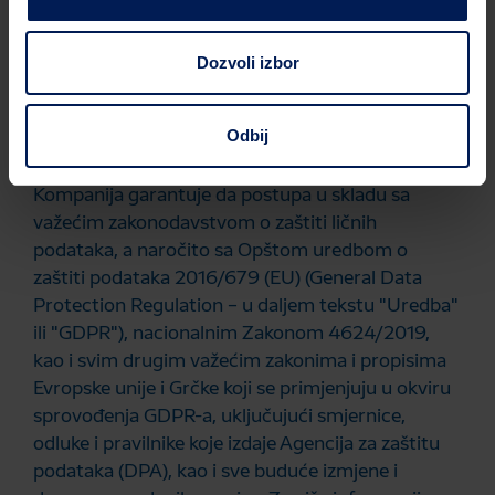
primjene ovih uslova i odredbi, isključivo su
nadležni sudovi u Atini, u skladu sa zakonima
Grčke.
Dozvoli izbor
Odbij
ZAŠTITA LIČNIH PODATAKA
Kompanija garantuje da postupa u skladu sa
važećim zakonodavstvom o zaštiti ličnih
podataka, a naročito sa Opštom uredbom o
zaštiti podataka 2016/679 (EU) (General Data
Protection Regulation – u daljem tekstu "Uredba"
ili "GDPR"), nacionalnim Zakonom 4624/2019,
kao i svim drugim važećim zakonima i propisima
Evropske unije i Grčke koji se primjenjuju u okviru
sprovođenja GDPR-a, uključujući smjernice,
odluke i pravilnike koje izdaje Agencija za zaštitu
podataka (DPA), kao i sve buduće izmjene i